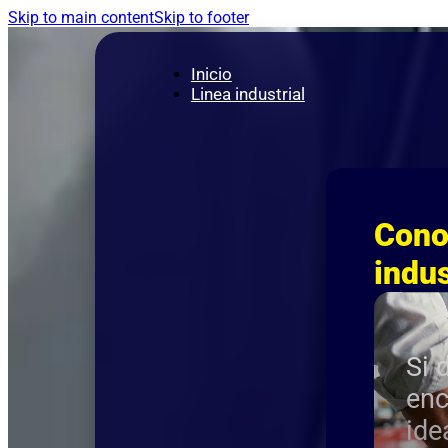
Skip to main content
Skip to footer
Inicio
Linea industrial
Cono
indus
Si 
enc
ide