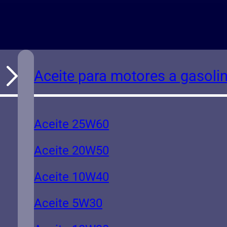
Aceite para motores a gasoli
Aceite 25W60
Aceite 20W50
Aceite 10W40
Aceite 5W30