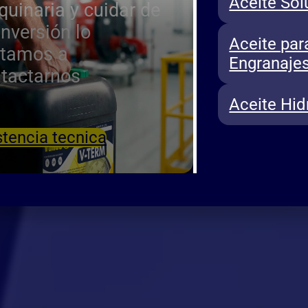
Aceite Sol
uinaria y cuidar de
inversión lo
Aceite par
itamos a
Engranaje
tactarnos
Aceite Hid
stencia tecnica