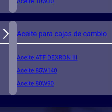
Aceite 10W30
Aceite para cajas de cambio
Aceite ATF DEXRON III
Aceite 85W140
Aceite 80W90