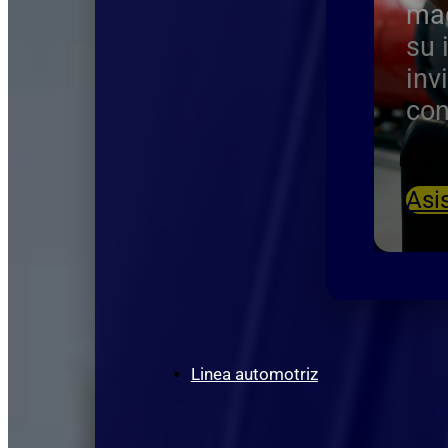
maq
su 
inv
con
Asi
Linea automotriz