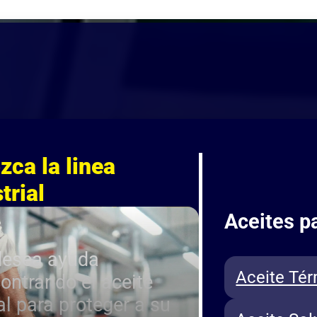
zca la linea
trial
Aceites p
desea ayuda
Aceite Té
ontrando el aceite
al para proteger a su