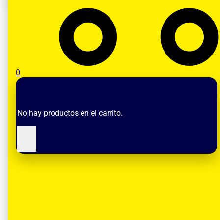
Aceite 15W40
0
Valorado
5.00
sobre 5 basado en
4
4
valoraciones de clientes
No hay productos en el carrito.
Price
COP
28.700
–
COP
3.262.000
range:
COP 28.700
Envase
through
COP 3.262.000
Cuarto (0.25 Galones)
Galón (1 Galón)
Garrafa (5 Ga
Color