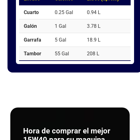
Cuarto
0.25 Gal
0.94 L
Galón
1 Gal
3.78 L
Garrafa
5 Gal
18.9 L
Tambor
55 Gal
208 L
Hora de comprar el mejor
15W40 para su maquina