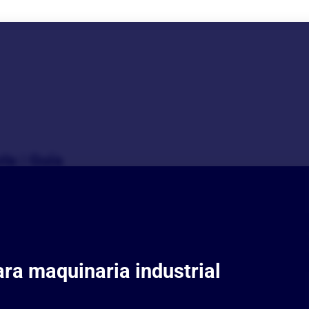
la | Guía
 un tractor agrícola | 
ara maquinaria industrial