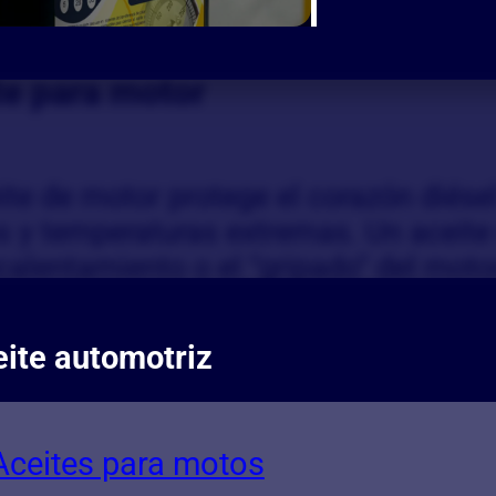
te para motor
ite de motor protege el corazón diésel 
s y temperaturas extremas. Un aceite
calentamiento o el “gripado” del moto
e
15W40
para esta función agrícola.
ite automotriz
Aceites para motos