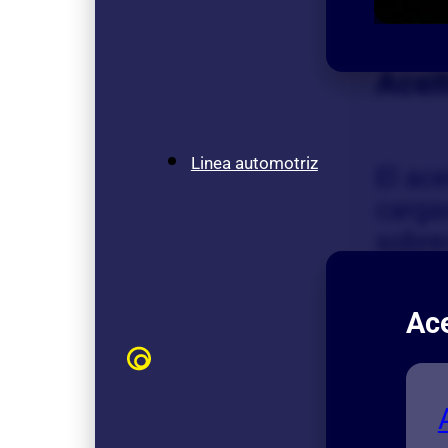
Acei
Linea automotriz
El ace
carga
sobre
aceit
Ace