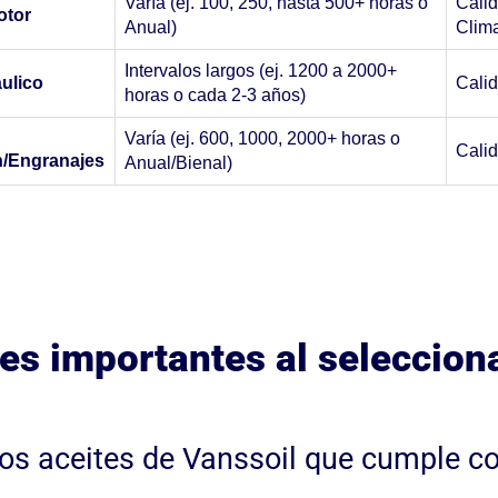
Varía (ej. 100, 250, hasta 500+ horas o
Calid
otor
Anual)
Clima
Intervalos largos (ej. 1200 a 2000+
áulico
Calid
horas o cada 2-3 años)
Varía (ej. 600, 1000, 2000+ horas o
Calid
n/Engranajes
Anual/Bienal)
es importantes al selecciona
os aceites de Vanssoil que cumple con