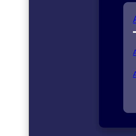
Acei
El ace
bajo 
genera
secto
85W1
sus n