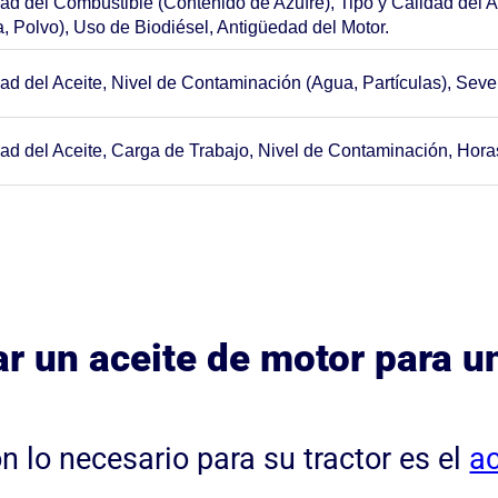
ad del Combustible (Contenido de Azufre), Tipo y Calidad del 
, Polvo), Uso de Biodiésel, Antigüedad del Motor.
ad del Aceite, Nivel de Contaminación (Agua, Partículas), Sev
ad del Aceite, Carga de Trabajo, Nivel de Contaminación, Hor
r un aceite de motor para un
 lo necesario para su tractor es el
a