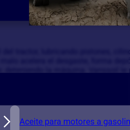
del tractor, lubricando pistones, cilin
 malo acelera el desgaste, forma dep
r, deteniendo la máquina. Vanssoil le
Aceite para motores a gasoli