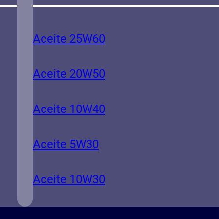
Aceite 25W60
colas pesados y la dirección bajo alt
Aceite 20W50
a eficiencia hidráulica, causa fallos
Aceite 10W40
e
aceite hidráulico
que cumple estas f
Aceite 5W30
Aceite 10W30