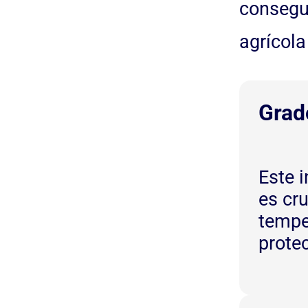
consegu
agrícola
Grad
Este i
es cr
tempe
prote