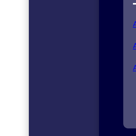
Aceit
El ac
bomba
bomba
Vanss
de cua