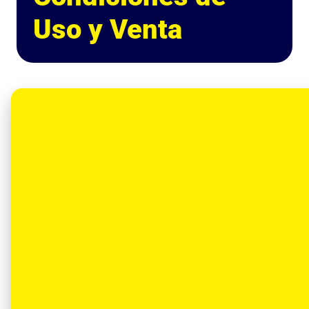
Uso y Venta
Bienvenido a
vanssoil.com
. El
acceso y uso de este sitio web,
así como la compra de nuestros
lubricantes industriales y
automotrices, se rigen por los
términos y condiciones descritos