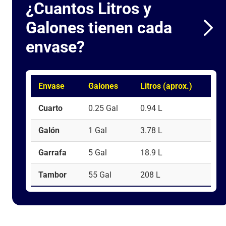
¿Cuantos Litros y
Galones tienen cada
envase?
Envase
Galones
Litros (aprox.)
Cuarto
0.25 Gal
0.94 L
Galón
1 Gal
3.78 L
Garrafa
5 Gal
18.9 L
Tambor
55 Gal
208 L