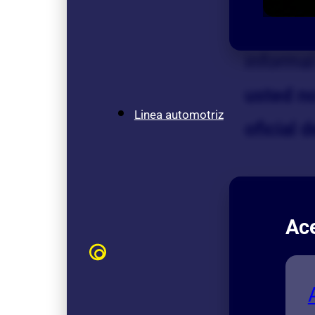
ningún o
informal
usted no
Linea automotriz
oficial 
Ace