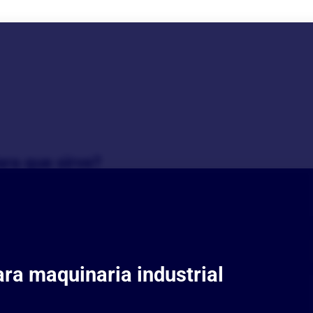
ra que sirve?
uando usarlo? ¿Para q
ara maquinaria industrial