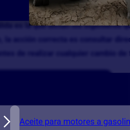
el clima de su ciudad, el kilometraje
álida es la que dictan los ingenieros 
, la acción correcta es consultar dir
ntes de realizar cualquier cambio de 
Aceite para motores a gasoli