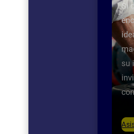
Si 
Cuando 
enc
cantidad
ide
dentro d
maq
precisió
su 
equivoc
inv
con
Sin emba
nuestra 
Asi
mayoría