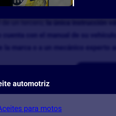
tro grado de viscosidad basándose en 
 de un tercero;
la única instrucción v
 cuenta con el manual de su vehículo
de la marca o a un mecánico experto a
ite automotriz
Aceites para motos