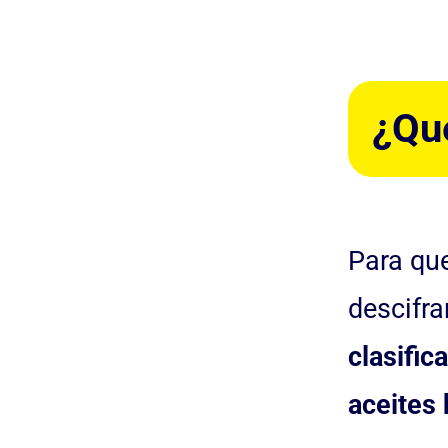
¿Qué
Para que
descifra
clasific
aceites 