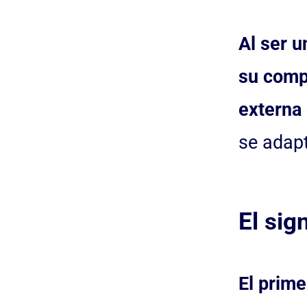
Al ser u
su compo
externa 
se adapt
El sig
El prime