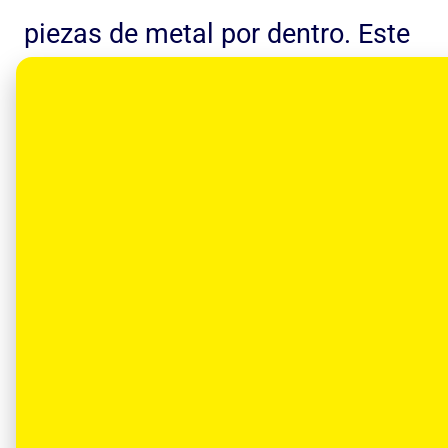
piezas de metal por dentro. Este
liquido evita que los componentes
se golpeen o se rayen entre sí
mientras el carro se mueve.
Como su vehículo ya tiene varios
años recorriendo las calles de
Colombia, necesita un líquido
protector fuerte y robusto, que es